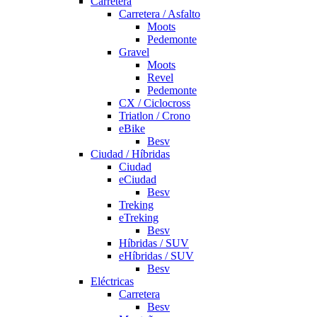
Carretera
Carretera / Asfalto
Moots
Pedemonte
Gravel
Moots
Revel
Pedemonte
CX / Ciclocross
Triatlon / Crono
eBike
Besv
Ciudad / Híbridas
Ciudad
eCiudad
Besv
Treking
eTreking
Besv
Híbridas / SUV
eHíbridas / SUV
Besv
Eléctricas
Carretera
Besv