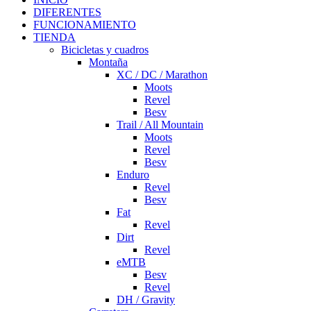
DIFERENTES
FUNCIONAMIENTO
TIENDA
Bicicletas y cuadros
Montaña
XC / DC / Marathon
Moots
Revel
Besv
Trail / All Mountain
Moots
Revel
Besv
Enduro
Revel
Besv
Fat
Revel
Dirt
Revel
eMTB
Besv
Revel
DH / Gravity