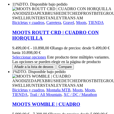
11%DTO.
Disponible bajo pedido
ANODIZED
APEX
BRUSHED
ETCHED
FROSTBITE
GRO
SWELL
HUNTER
STANLEY
TRANS AM
Bicicletas y cuadros
,
Carretera
,
Gravel
,
Moots
,
TIENDA
MOOTS ROUTT CRD | CUADRO CON
HORQUILLA
9.499,00
€
-
10.898,00
€
Rango de precios: desde 9.499,00 €
hasta 10.898,00 €
Seleccionar opciones
Este producto tiene múltiples variantes.
Las opciones se pueden elegir en la página de producto
Añadir a la lista de deseos
Compare
1%DTO.
Disponible bajo pedido
ANODIZED
APEX
BRUSHED
ETCHED
FROSTBITE
GRO
SWELL
HUNTER
STANLEY
TRANS AM
Bicicletas y cuadros
,
Montaña MTB
,
Moots
,
Moots
,
TIENDA
,
Trail / All Mountain
,
XC / DC / Marathon
MOOTS WOMBLE | CUADRO