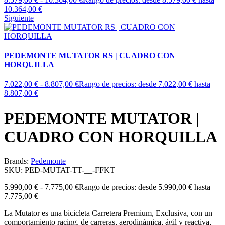
10.364,00 €
Siguiente
PEDEMONTE MUTATOR RS | CUADRO CON
HORQUILLA
7.022,00
€
-
8.807,00
€
Rango de precios: desde 7.022,00 € hasta
8.807,00 €
PEDEMONTE MUTATOR |
CUADRO CON HORQUILLA
Brands:
Pedemonte
SKU:
PED-MUTAT-TT-__-FFKT
5.990,00
€
-
7.775,00
€
Rango de precios: desde 5.990,00 € hasta
7.775,00 €
La
Mutator
es una bicicleta Carretera Premium, Exclusiva, con un
comportamiento
racing
, de carreras, aerodinámica, ágil y reactiva,