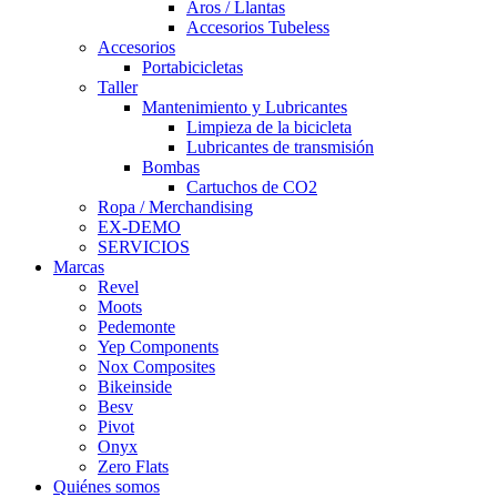
Aros / Llantas
Accesorios Tubeless
Accesorios
Portabicicletas
Taller
Mantenimiento y Lubricantes
Limpieza de la bicicleta
Lubricantes de transmisión
Bombas
Cartuchos de CO2
Ropa / Merchandising
EX-DEMO
SERVICIOS
Marcas
Revel
Moots
Pedemonte
Yep Components
Nox Composites
Bikeinside
Besv
Pivot
Onyx
Zero Flats
Quiénes somos