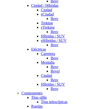
Besv
Ciudad / Híbridas
Ciudad
eCiudad
Besv
Treking
eTreking
Besv
Híbridas / SUV
eHíbridas / SUV
Besv
Eléctricas
Carretera
Besv
Montaña
Besv
Revel
Ciudad
Besv
Híbridas / SUV
Besv
Componentes
Tijas sillín
Tijas telescópicas
Ruedas