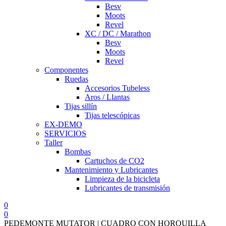
Besv
Moots
Revel
XC / DC / Marathon
Besv
Moots
Revel
Componentes
Ruedas
Accesorios Tubeless
Aros / Llantas
Tijas sillín
Tijas telescópicas
EX-DEMO
SERVICIOS
Taller
Bombas
Cartuchos de CO2
Mantenimiento y Lubricantes
Limpieza de la bicicleta
Lubricantes de transmisión
0
0
PEDEMONTE MUTATOR | CUADRO CON HORQUILLA