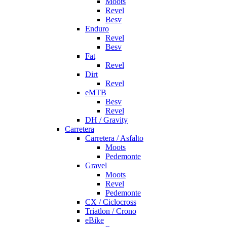
Moots
Revel
Besv
Enduro
Revel
Besv
Fat
Revel
Dirt
Revel
eMTB
Besv
Revel
DH / Gravity
Carretera
Carretera / Asfalto
Moots
Pedemonte
Gravel
Moots
Revel
Pedemonte
CX / Ciclocross
Triatlon / Crono
eBike