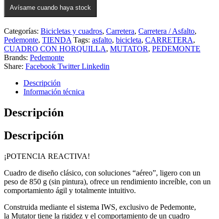
Avísame cuando haya stock
Categorías:
Bicicletas y cuadros
,
Carretera
,
Carretera / Asfalto
,
Pedemonte
,
TIENDA
Tags:
asfalto
,
bicicleta
,
CARRETERA
,
CUADRO CON HORQUILLA
,
MUTATOR
,
PEDEMONTE
Brands:
Pedemonte
Share:
Facebook
Twitter
Linkedin
Descripción
Información técnica
Descripción
Descripción
¡POTENCIA REACTIVA!
Cuadro de diseño clásico, con soluciones “aéreo”, ligero con un
peso de 850 g (sin pintura), ofrece un rendimiento increíble, con un
comportamiento ágil y totalmente intuitivo.
Construida mediante el sistema
IWS
, exclusivo de
Pedemonte
,
la
Mutator
tiene la rigidez y el comportamiento de un cuadro