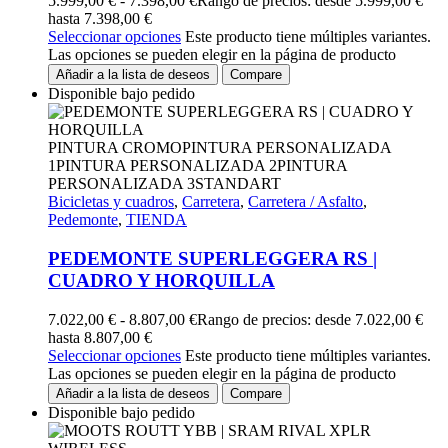
5.999,00
€
-
7.398,00
€
Rango de precios: desde 5.999,00 €
hasta 7.398,00 €
Seleccionar opciones
Este producto tiene múltiples variantes.
Las opciones se pueden elegir en la página de producto
Añadir a la lista de deseos
Compare
Disponible bajo pedido
PINTURA CROMO
PINTURA PERSONALIZADA
1
PINTURA PERSONALIZADA 2
PINTURA
PERSONALIZADA 3
STANDART
Bicicletas y cuadros
,
Carretera
,
Carretera / Asfalto
,
Pedemonte
,
TIENDA
PEDEMONTE SUPERLEGGERA RS |
CUADRO Y HORQUILLA
7.022,00
€
-
8.807,00
€
Rango de precios: desde 7.022,00 €
hasta 8.807,00 €
Seleccionar opciones
Este producto tiene múltiples variantes.
Las opciones se pueden elegir en la página de producto
Añadir a la lista de deseos
Compare
Disponible bajo pedido