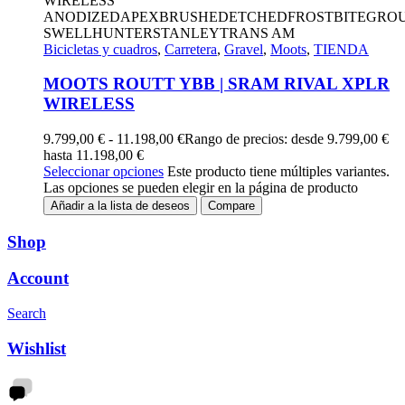
ANODIZED
APEX
BRUSHED
ETCHED
FROSTBITE
GRO
SWELL
HUNTER
STANLEY
TRANS AM
Bicicletas y cuadros
,
Carretera
,
Gravel
,
Moots
,
TIENDA
MOOTS ROUTT YBB | SRAM RIVAL XPLR
WIRELESS
9.799,00
€
-
11.198,00
€
Rango de precios: desde 9.799,00 €
hasta 11.198,00 €
Seleccionar opciones
Este producto tiene múltiples variantes.
Las opciones se pueden elegir en la página de producto
Añadir a la lista de deseos
Compare
Shop
Account
Search
Wishlist