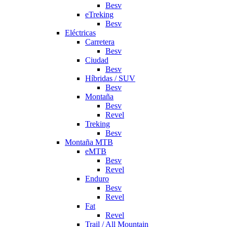
Besv
eTreking
Besv
Eléctricas
Carretera
Besv
Ciudad
Besv
Híbridas / SUV
Besv
Montaña
Besv
Revel
Treking
Besv
Montaña MTB
eMTB
Besv
Revel
Enduro
Besv
Revel
Fat
Revel
Trail / All Mountain