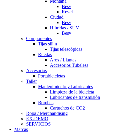
Montaña
Besv
Revel
Ciudad
Besv
Híbridas / SUV
Besv
Componentes
Tijas sillín
Tijas telescópicas
Ruedas
Aros / Llantas
Accesorios Tubeless
Accesorios
Portabicicletas
Taller
Mantenimiento y Lubricantes
Limpieza de la bicicleta
Lubricantes de transmisión
Bombas
Cartuchos de CO2
Ropa / Merchandising
EX-DEMO
SERVICIOS
Marcas