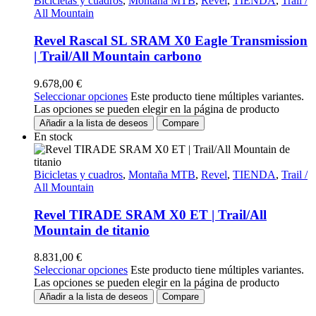
Bicicletas y cuadros
,
Montaña MTB
,
Revel
,
TIENDA
,
Trail /
All Mountain
Revel Rascal SL SRAM X0 Eagle Transmission
| Trail/All Mountain carbono
9.678,00
€
Seleccionar opciones
Este producto tiene múltiples variantes.
Las opciones se pueden elegir en la página de producto
Añadir a la lista de deseos
Compare
En stock
Bicicletas y cuadros
,
Montaña MTB
,
Revel
,
TIENDA
,
Trail /
All Mountain
Revel TIRADE SRAM X0 ET | Trail/All
Mountain de titanio
8.831,00
€
Seleccionar opciones
Este producto tiene múltiples variantes.
Las opciones se pueden elegir en la página de producto
Añadir a la lista de deseos
Compare