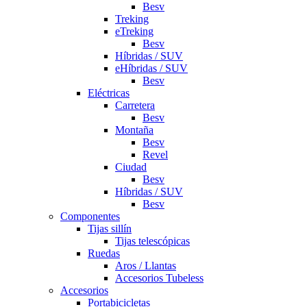
Besv
Treking
eTreking
Besv
Híbridas / SUV
eHíbridas / SUV
Besv
Eléctricas
Carretera
Besv
Montaña
Besv
Revel
Ciudad
Besv
Híbridas / SUV
Besv
Componentes
Tijas sillín
Tijas telescópicas
Ruedas
Aros / Llantas
Accesorios Tubeless
Accesorios
Portabicicletas