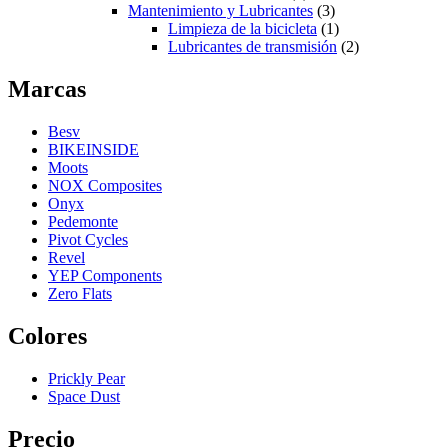
Mantenimiento y Lubricantes
(3)
Limpieza de la bicicleta
(1)
Lubricantes de transmisión
(2)
Marcas
Besv
BIKEINSIDE
Moots
NOX Composites
Onyx
Pedemonte
Pivot Cycles
Revel
YEP Components
Zero Flats
Colores
Prickly Pear
Space Dust
Precio