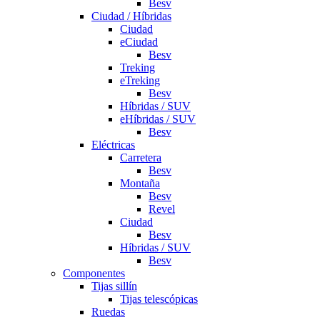
Besv
Ciudad / Híbridas
Ciudad
eCiudad
Besv
Treking
eTreking
Besv
Híbridas / SUV
eHíbridas / SUV
Besv
Eléctricas
Carretera
Besv
Montaña
Besv
Revel
Ciudad
Besv
Híbridas / SUV
Besv
Componentes
Tijas sillín
Tijas telescópicas
Ruedas