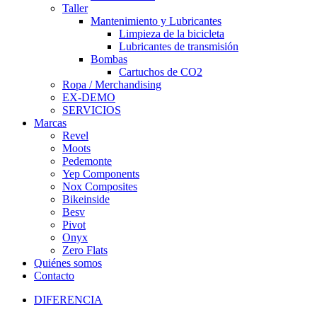
Taller
Mantenimiento y Lubricantes
Limpieza de la bicicleta
Lubricantes de transmisión
Bombas
Cartuchos de CO2
Ropa / Merchandising
EX-DEMO
SERVICIOS
Marcas
Revel
Moots
Pedemonte
Yep Components
Nox Composites
Bikeinside
Besv
Pivot
Onyx
Zero Flats
Quiénes somos
Contacto
DIFERENCIA