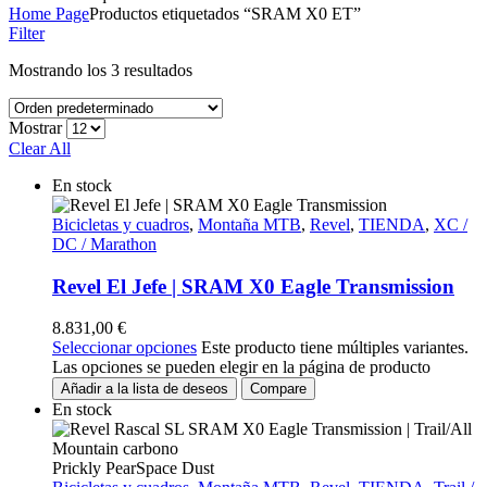
Home Page
Productos etiquetados “SRAM X0 ET”
Filter
Mostrando los 3 resultados
Mostrar
Clear All
En stock
Bicicletas y cuadros
,
Montaña MTB
,
Revel
,
TIENDA
,
XC /
DC / Marathon
Revel El Jefe | SRAM X0 Eagle Transmission
8.831,00
€
Seleccionar opciones
Este producto tiene múltiples variantes.
Las opciones se pueden elegir en la página de producto
Añadir a la lista de deseos
Compare
En stock
Prickly Pear
Space Dust