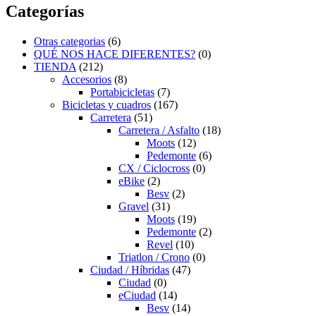
Categorías
Otras categorias
(6)
QUÉ NOS HACE DIFERENTES?
(0)
TIENDA
(212)
Accesorios
(8)
Portabicicletas
(7)
Bicicletas y cuadros
(167)
Carretera
(51)
Carretera / Asfalto
(18)
Moots
(12)
Pedemonte
(6)
CX / Ciclocross
(0)
eBike
(2)
Besv
(2)
Gravel
(31)
Moots
(19)
Pedemonte
(2)
Revel
(10)
Triatlon / Crono
(0)
Ciudad / Híbridas
(47)
Ciudad
(0)
eCiudad
(14)
Besv
(14)