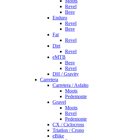
Moots
Revel
Besv
Enduro
Revel
Besv
Fat
Revel
Dirt
Revel
eMTB
Besv
Revel
DH / Gravity
Carretera
Carretera / Asfalto
Moots
Pedemonte
Gravel
Moots
Revel
Pedemonte
CX / Ciclocross
Triatlon / Crono
eBike