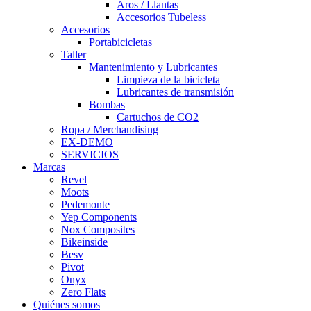
Aros / Llantas
Accesorios Tubeless
Accesorios
Portabicicletas
Taller
Mantenimiento y Lubricantes
Limpieza de la bicicleta
Lubricantes de transmisión
Bombas
Cartuchos de CO2
Ropa / Merchandising
EX-DEMO
SERVICIOS
Marcas
Revel
Moots
Pedemonte
Yep Components
Nox Composites
Bikeinside
Besv
Pivot
Onyx
Zero Flats
Quiénes somos