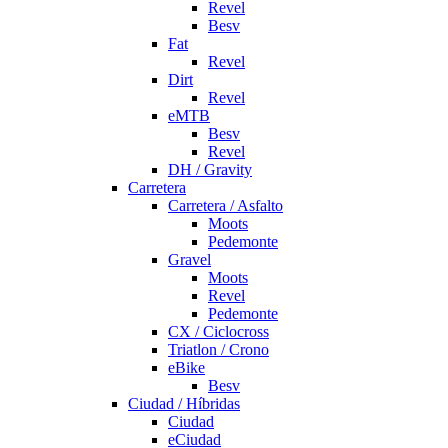
Revel
Besv
Fat
Revel
Dirt
Revel
eMTB
Besv
Revel
DH / Gravity
Carretera
Carretera / Asfalto
Moots
Pedemonte
Gravel
Moots
Revel
Pedemonte
CX / Ciclocross
Triatlon / Crono
eBike
Besv
Ciudad / Híbridas
Ciudad
eCiudad