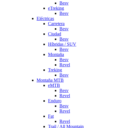
Besv
eTreking
Besv
Eléctricas
Carretera
Besv
Ciudad
Besv
Híbridas / SUV
Besv
Montaña
Besv
Revel
Treking
Besv
Montaña MTB
eMTB
Besv
Revel
Enduro
Besv
Revel
Fat
Revel
Trail / All Mountain