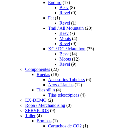
Enduro
(17)
Besv
(8)
Revel
(9)
Fat
(1)
Revel
(1)
Trail / All Mountain
(20)
Besv
(7)
Moots
(4)
Revel
(9)
XC / DC / Marathon
(35)
Besv
(14)
Moots
(12)
Revel
(9)
Componentes
(22)
Ruedas
(18)
Accesorios Tubeless
(6)
Aros / Llantas
(12)
Tijas sillín
(4)
Tijas telescópicas
(4)
EX-DEMO
(2)
Ropa / Merchandising
(0)
SERVICIOS
(9)
Taller
(4)
Bombas
(1)
Cartuchos de CO2
(1)