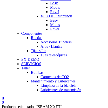
Besv
Moots
Revel
XC / DC / Marathon
Besv
Moots
Revel
Componentes
Ruedas
Accesorios Tubeless
Aros / Llantas
Tijas sillín
Tijas telescópicas
EX-DEMO
SERVICIOS
Taller
Bombas
Cartuchos de CO2
Mantenimiento y Lubricantes
Limpieza de la bicicleta
Lubricantes de transmisión
0
0
Productos etiquetados “SRAM X0 ET”