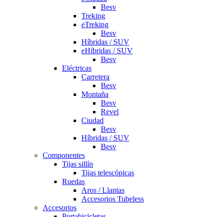
Besv
Treking
eTreking
Besv
Híbridas / SUV
eHíbridas / SUV
Besv
Eléctricas
Carretera
Besv
Montaña
Besv
Revel
Ciudad
Besv
Híbridas / SUV
Besv
Componentes
Tijas sillín
Tijas telescópicas
Ruedas
Aros / Llantas
Accesorios Tubeless
Accesorios
Portabicicletas