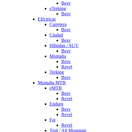
Besv
eTreking
Besv
Eléctricas
Carretera
Besv
Ciudad
Besv
Híbridas / SUV
Besv
Montaña
Besv
Revel
Treking
Besv
Montaña MTB
eMTB
Besv
Revel
Enduro
Besv
Revel
Fat
Revel
Trail / All Mountain