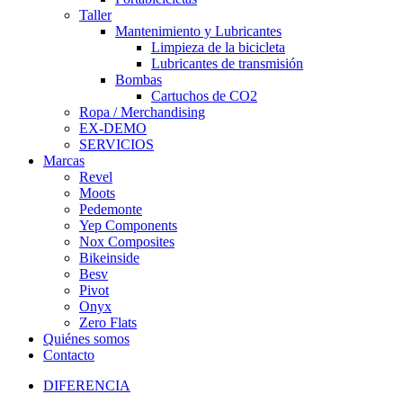
Taller
Mantenimiento y Lubricantes
Limpieza de la bicicleta
Lubricantes de transmisión
Bombas
Cartuchos de CO2
Ropa / Merchandising
EX-DEMO
SERVICIOS
Marcas
Revel
Moots
Pedemonte
Yep Components
Nox Composites
Bikeinside
Besv
Pivot
Onyx
Zero Flats
Quiénes somos
Contacto
DIFERENCIA