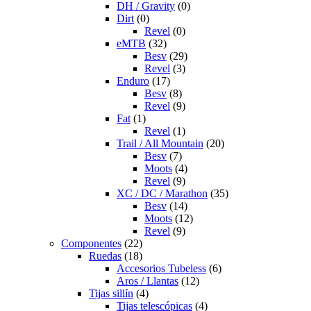
DH / Gravity
(0)
Dirt
(0)
Revel
(0)
eMTB
(32)
Besv
(29)
Revel
(3)
Enduro
(17)
Besv
(8)
Revel
(9)
Fat
(1)
Revel
(1)
Trail / All Mountain
(20)
Besv
(7)
Moots
(4)
Revel
(9)
XC / DC / Marathon
(35)
Besv
(14)
Moots
(12)
Revel
(9)
Componentes
(22)
Ruedas
(18)
Accesorios Tubeless
(6)
Aros / Llantas
(12)
Tijas sillín
(4)
Tijas telescópicas
(4)