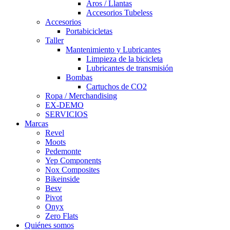
Aros / Llantas
Accesorios Tubeless
Accesorios
Portabicicletas
Taller
Mantenimiento y Lubricantes
Limpieza de la bicicleta
Lubricantes de transmisión
Bombas
Cartuchos de CO2
Ropa / Merchandising
EX-DEMO
SERVICIOS
Marcas
Revel
Moots
Pedemonte
Yep Components
Nox Composites
Bikeinside
Besv
Pivot
Onyx
Zero Flats
Quiénes somos