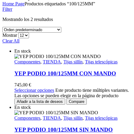
Home Page
Productos etiquetados “100/125MM”
Filter
Mostrando los 2 resultados
Mostrar
Clear All
En stock
Componentes
,
TIENDA
,
Tijas sillín
,
Tijas telescópicas
YEP PODIO 100/125MM CON MANDO
745,00
€
Seleccionar opciones
Este producto tiene múltiples variantes.
Las opciones se pueden elegir en la página de producto
Añadir a la lista de deseos
Compare
En stock
Componentes
,
TIENDA
,
Tijas sillín
,
Tijas telescópicas
YEP PODIO 100/125MM SIN MANDO