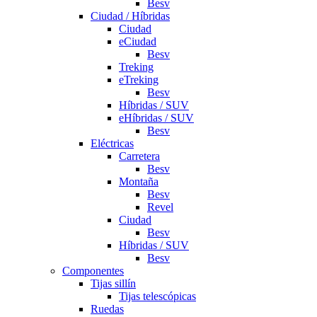
Besv
Ciudad / Híbridas
Ciudad
eCiudad
Besv
Treking
eTreking
Besv
Híbridas / SUV
eHíbridas / SUV
Besv
Eléctricas
Carretera
Besv
Montaña
Besv
Revel
Ciudad
Besv
Híbridas / SUV
Besv
Componentes
Tijas sillín
Tijas telescópicas
Ruedas