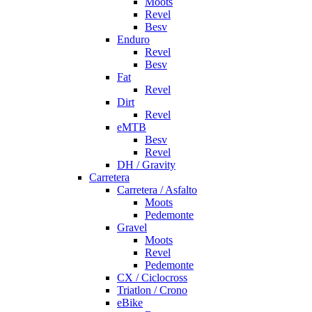
Moots
Revel
Besv
Enduro
Revel
Besv
Fat
Revel
Dirt
Revel
eMTB
Besv
Revel
DH / Gravity
Carretera
Carretera / Asfalto
Moots
Pedemonte
Gravel
Moots
Revel
Pedemonte
CX / Ciclocross
Triatlon / Crono
eBike