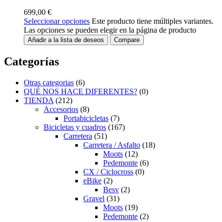
699,00
€
Seleccionar opciones
Este producto tiene múltiples variantes.
Las opciones se pueden elegir en la página de producto
Añadir a la lista de deseos
Compare
Categorías
Otras categorias
(6)
QUÉ NOS HACE DIFERENTES?
(0)
TIENDA
(212)
Accesorios
(8)
Portabicicletas
(7)
Bicicletas y cuadros
(167)
Carretera
(51)
Carretera / Asfalto
(18)
Moots
(12)
Pedemonte
(6)
CX / Ciclocross
(0)
eBike
(2)
Besv
(2)
Gravel
(31)
Moots
(19)
Pedemonte
(2)