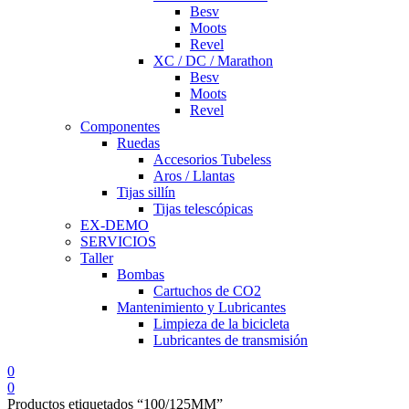
Besv
Moots
Revel
XC / DC / Marathon
Besv
Moots
Revel
Componentes
Ruedas
Accesorios Tubeless
Aros / Llantas
Tijas sillín
Tijas telescópicas
EX-DEMO
SERVICIOS
Taller
Bombas
Cartuchos de CO2
Mantenimiento y Lubricantes
Limpieza de la bicicleta
Lubricantes de transmisión
0
0
Productos etiquetados “100/125MM”