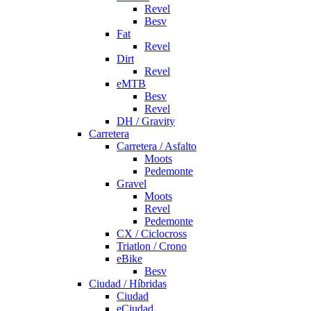
Revel
Besv
Fat
Revel
Dirt
Revel
eMTB
Besv
Revel
DH / Gravity
Carretera
Carretera / Asfalto
Moots
Pedemonte
Gravel
Moots
Revel
Pedemonte
CX / Ciclocross
Triatlon / Crono
eBike
Besv
Ciudad / Híbridas
Ciudad
eCiudad